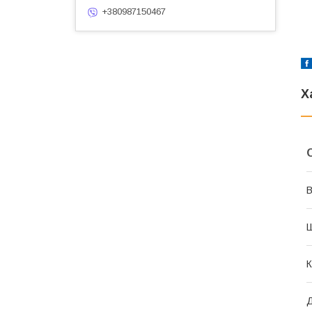
+380987150467
Х
В
К