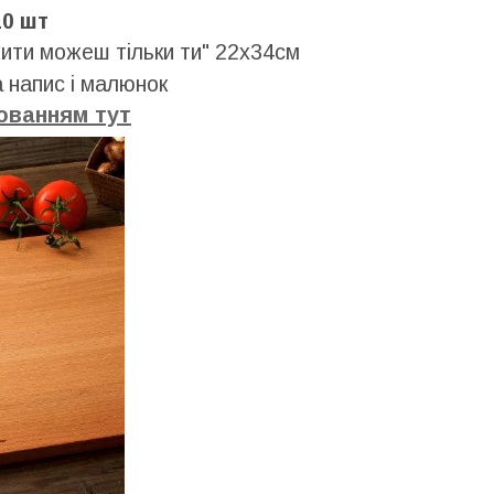
10 шт
ити можеш тільки ти" 22х34см
 напис і малюнок
юванням тут