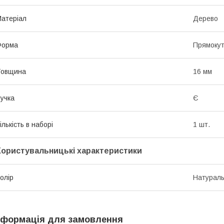
атеріал
Дерево
Форма
Прямоку
Товщина
16 мм
учка
Є
ількість в наборі
1 шт.
Користувальницькі характеристики
олір
Натурал
нформація для замовлення