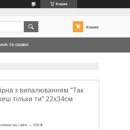
Кошик
Кошик
ННЯ ТА ОБМІН
ірна з випалюванням "Так
еш тільки ти" 22х34см
лення на сайті — 150 ₴