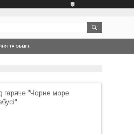
ННЯ ТА ОБМІН
д гаряче "Чорне море
бусі"