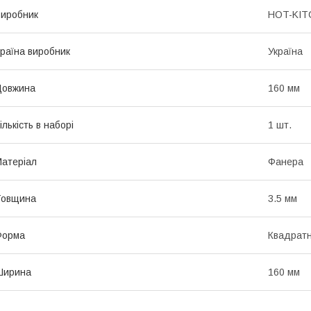
иробник
HOT-KIT
раїна виробник
Україна
Довжина
160 мм
ількість в наборі
1 шт.
атеріал
Фанера
Товщина
3.5 мм
Форма
Квадрат
Ширина
160 мм