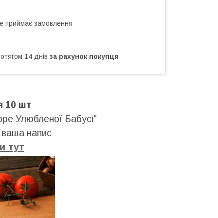
не приймає замовлення
ротягом 14 днів
за рахунок покупця
я 10 шт
оре Улюбленої Бабусі"
 ваша напис
и тут