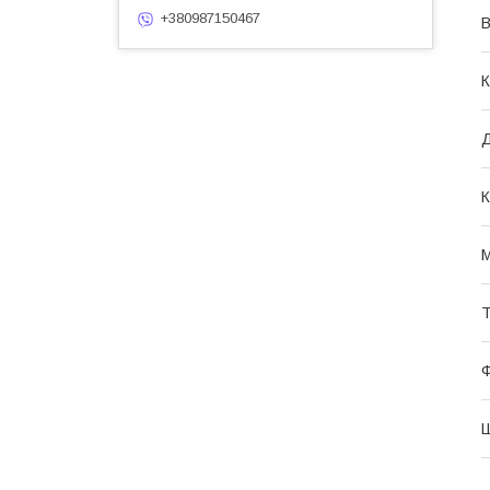
+380987150467
В
К
К
М