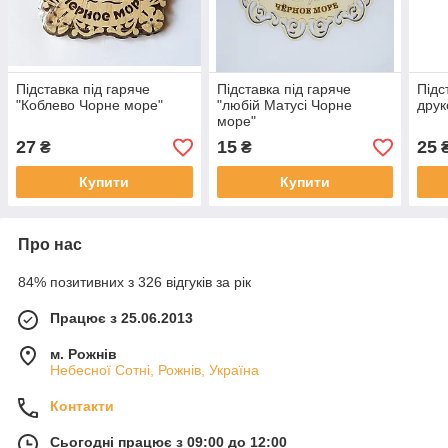
Підставка під гаряче
Підставка під гаряче
Підс
"Коблево Чорне море"
"любій Матусі Чорне
друк
море"
27
15
25
₴
₴
Купити
Купити
Про нас
84% позитивних з 326 відгуків за рік
Працює з 25.06.2013
м. Рожнів
Небесної Сотні, Рожнів, Україна
Контакти
Сьогодні працює з 09:00 до 12:00