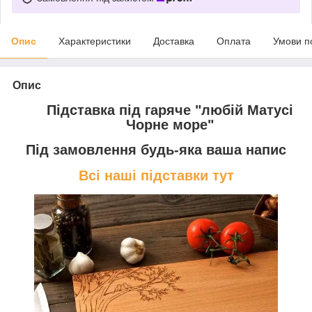
Опис
Характеристики
Доставка
Оплата
Умови п
Опис
Підставка під гаряче "любій Матусі
Чорне море"
Під замовлення будь-яка ваша напис
Всі наші підставки тут