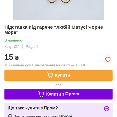
Підставка під гаряче "любій Матусі Чорне
море"
В наявності
Код: п27
Роздріб
15
₴
Мінімальна сума замовлення на сайті — 150 ₴
Купити
або
Купити з
Що таке купити з Пром?
Замовлення під захистом