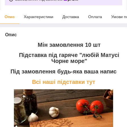
Опис
Характеристики
Доставка
Оплата
Умови п
Опис
Мін замовлення 10 шт
Підставка під гаряче "любій Матусі
Чорне море"
Під замовлення будь-яка ваша напис
Всі наші підставки тут