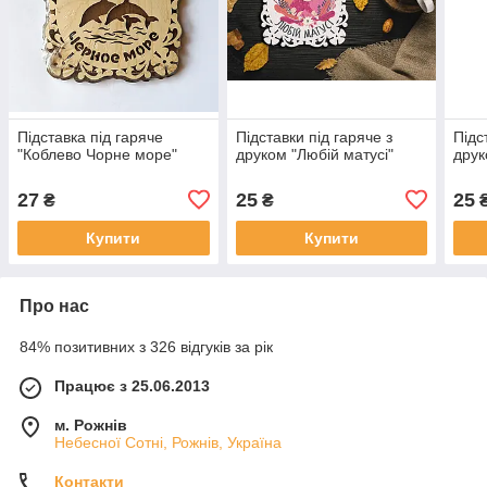
Підставка під гаряче
Підставки під гаряче з
Підс
"Коблево Чорне море"
друком "Любій матусі"
друк
27
25
25
₴
₴
Купити
Купити
Про нас
84% позитивних з 326 відгуків за рік
Працює з 25.06.2013
м. Рожнів
Небесної Сотні, Рожнів, Україна
Контакти