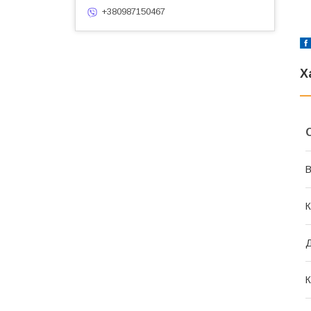
+380987150467
Х
В
К
К