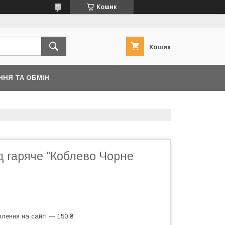
Кошик
Кошик
ННЯ ТА ОБМІН
д гаряче "Коблево Чорне
лення на сайті — 150 ₴