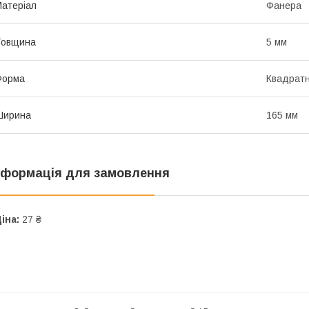
атеріал
Фанера
Товщина
5 мм
Форма
Квадрат
Ширина
165 мм
нформація для замовлення
іна:
27 ₴