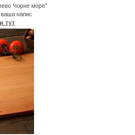
блево Чорне море"
 ваша напис
и тут