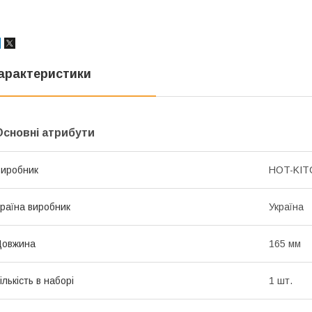
арактеристики
Основні атрибути
иробник
HOT-KIT
раїна виробник
Україна
Довжина
165 мм
ількість в наборі
1 шт.