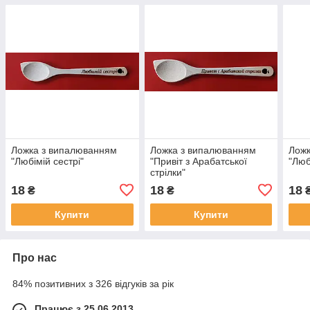
Ложка з випалюванням
Ложка з випалюванням
Ложк
"Любімій сестрі"
"Привіт з Арабатської
"Люб
стрілки"
18
18
18
₴
₴
Купити
Купити
Про нас
84% позитивних з 326 відгуків за рік
Працює з 25.06.2013