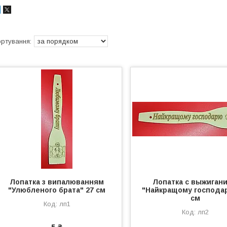
Лопатка з випалюванням
Лопатка с выжиган
"Улюбленого брата" 27 см
"Найкращому господа
см
лп1
лп2
5 ₴