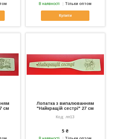
птом
В наявності
Тільки оптом
Купити
нням
Лопатка з випалюванням
7 см
"Найкращій сестрі" 27 см
лп13
5 ₴
птом
В наявності
Тільки оптом