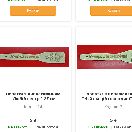
Купити
Купити
Лопатка з випалюванням
Лопатка з випалюва
"Любій сестрі" 27 см
"Найкращій господині"
лп14
лп17
5 ₴
5 ₴
В наявності
Тільки оптом
В наявності
Тільки о