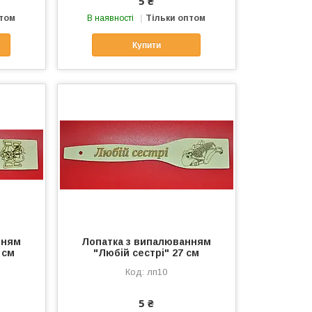
5 ₴
птом
В наявності
Тільки оптом
Купити
нням
Лопатка з випалюванням
 см
"Любій сестрі" 27 см
лп10
5 ₴