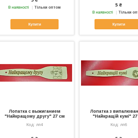
5 ₴
В наявності
Тільки оптом
В наявності
Тільки о
Купити
Купити
Лопатка с выжиганием
Лопатка з випалюва
"Найкращому другу" 27 см
"Найкращій кумі" 27
лп4
лп6