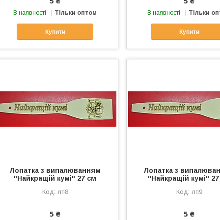
5 ₴
5 ₴
В наявності
Тільки оптом
В наявності
Тільки о
Купити
Купити
Лопатка з випалюванням
Лопатка з випалюва
"Найкращій кумі" 27 см
"Найкращій кумі" 27
лп8
лп9
5 ₴
5 ₴