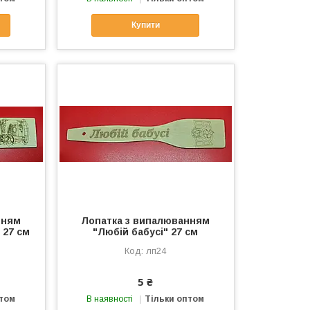
Купити
нням
Лопатка з випалюванням
 27 см
"Любій бабусі" 27 см
лп24
5 ₴
птом
В наявності
Тільки оптом