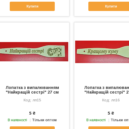
Купити
Купити
Лопатка з випалюванням
Лопатка з випалюва
"Найкращій сестрі" 27 см
"Найкращій сестрі" 2
лп15
лп16
5 ₴
5 ₴
В наявності
Тільки оптом
В наявності
Тільки о