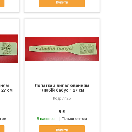
Купити
нням
Лопатка з випалюванням
 27 см
"Любій бабусі" 27 см
лп25
5 ₴
птом
В наявності
Тільки оптом
Купити