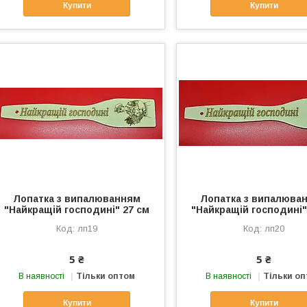
Купити
Купити
Лопатка з випалюванням
Лопатка з випалюва
"Найкращій господині" 27 см
"Найкращій господині"
лп19
лп20
5 ₴
5 ₴
В наявності
Тільки оптом
В наявності
Тільки о
Купити
Купити