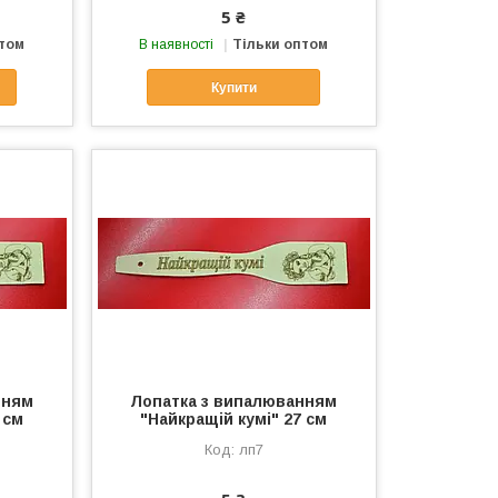
5 ₴
птом
В наявності
Тільки оптом
Купити
нням
Лопатка з випалюванням
 см
"Найкращій кумі" 27 см
лп7