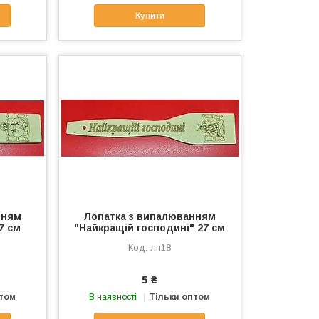
Купити
нням
Лопатка з випалюванням
7 см
"Найкращій господині" 27 см
лп18
5 ₴
птом
В наявності
Тільки оптом