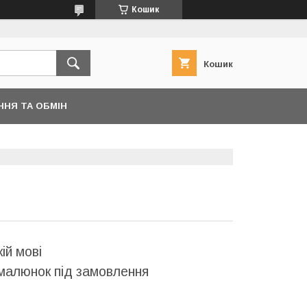
Кошик
Кошик
ННЯ ТА ОБМІН
ій мові
малюнок під замовлення