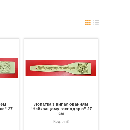
ием
Лопатка з випалюванням
рю" 27
"Найкращому господарю" 27
см
лп3