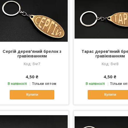
Сергій дерев'яний брелок з
Тарас дерев'яний бре
гравіюванням
гравіюванням
бчг7
бчг8
4,50 ₴
4,50 ₴
В наявності
Тільки оптом
В наявності
Тільки о
Купити
Купити