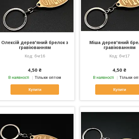
Олексій дерев'яний брелок з
Міша дерев'яний бре
гравіюванням
гравіюванням
бчг16
бчг17
4,50 ₴
4,50 ₴
В наявності
Тільки оптом
В наявності
Тільки о
Купити
Купити