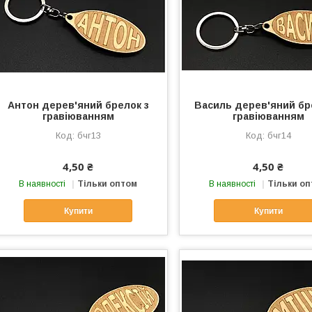
Антон дерев'яний брелок з
Василь дерев'яний бр
гравіюванням
гравіюванням
бчг13
бчг14
4,50 ₴
4,50 ₴
В наявності
Тільки оптом
В наявності
Тільки о
Купити
Купити