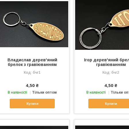
Владислав дерев'яний
Ігор дерев'яний брел
брелок з гравіюванням
гравіюванням
бчг1
бчг2
4,50 ₴
4,50 ₴
В наявності
Тільки оптом
В наявності
Тільки о
Купити
Купити