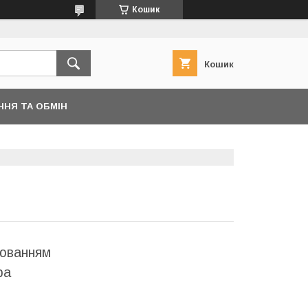
Кошик
Кошик
ННЯ ТА ОБМІН
іюванням
ра