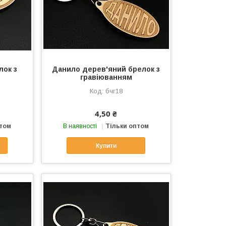
лок з
Данило дерев'яний брелок з
гравіюванням
бчг18
4,50 ₴
птом
В наявності
Тільки оптом
Купити