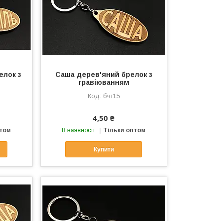
елок з
Саша дерев'яний брелок з
гравіюванням
бчг15
4,50 ₴
птом
В наявності
Тільки оптом
Купити