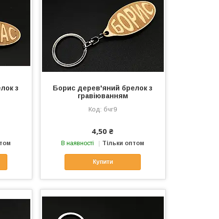
лок з
Борис дерев'яний брелок з
гравіюванням
бчг9
4,50 ₴
птом
В наявності
Тільки оптом
Купити