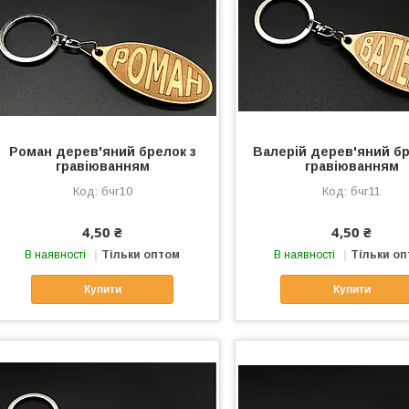
Роман дерев'яний брелок з
Валерій дерев'яний бр
гравіюванням
гравіюванням
бчг10
бчг11
4,50 ₴
4,50 ₴
В наявності
Тільки оптом
В наявності
Тільки о
Купити
Купити