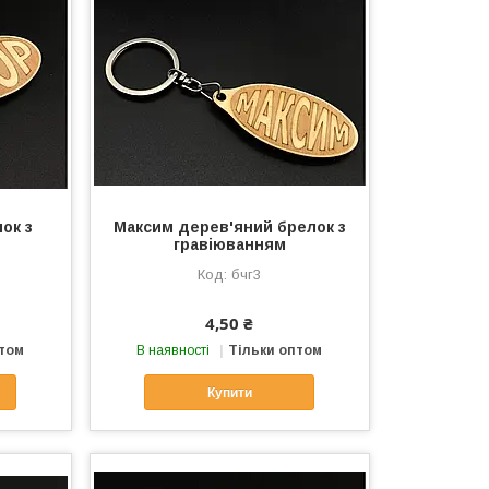
ок з
Максим дерев'яний брелок з
гравіюванням
бчг3
4,50 ₴
птом
В наявності
Тільки оптом
Купити