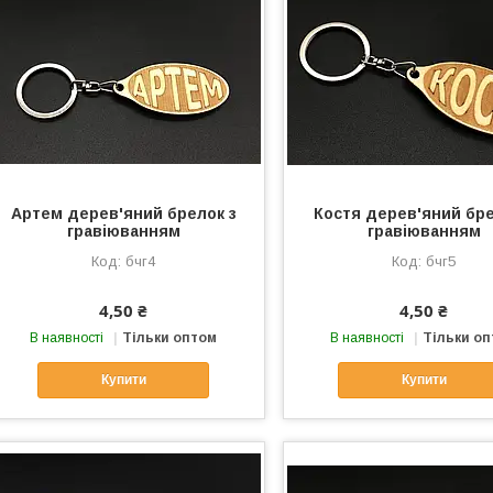
Артем дерев'яний брелок з
Костя дерев'яний бре
гравіюванням
гравіюванням
бчг4
бчг5
4,50 ₴
4,50 ₴
В наявності
Тільки оптом
В наявності
Тільки о
Купити
Купити