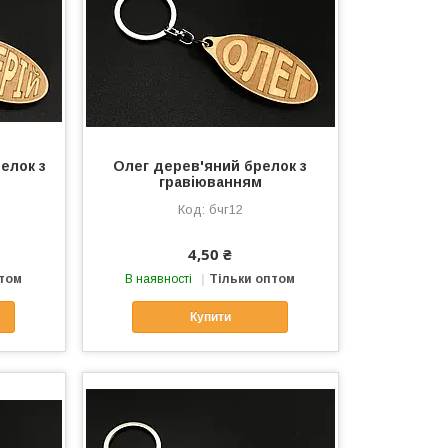
елок з
Олег дерев'яний брелок з
гравіюванням
бчг12
4,50 ₴
птом
В наявності
Тільки оптом
Купити