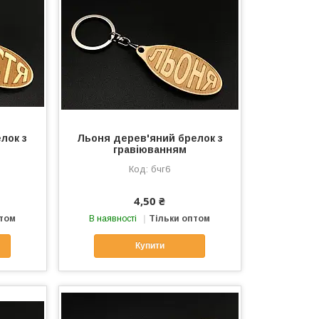
лок з
Льоня дерев'яний брелок з
гравіюванням
бчг6
4,50 ₴
птом
В наявності
Тільки оптом
Купити