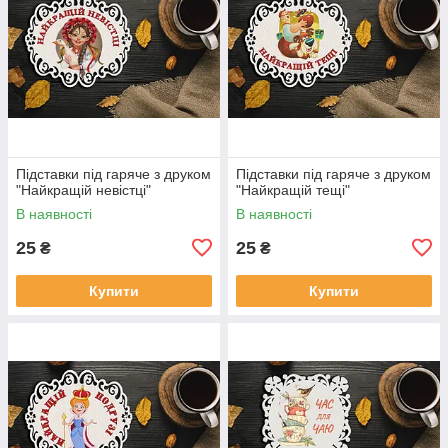
Підставки під гаряче з друком
Підставки під гаряче з друком
"Найкращій невістці"
"Найкращій тещі"
В наявності
В наявності
25
25
₴
₴
Купити
Купити