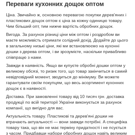
Переваги кухонних дощок оптом
Ціна. Звичайно ж, основною перевагою покупки дерев'яних і
пластикових дощок оптом є ціна за кожну одиницю товару.
Чим більший опт, тим нижче вартість обробних дощок.
Вигода. За рахунок різниці ціни між оптом і роздробом ви
маєте можливість отримати солідний дохід. Додайте до цього
в загальному низькі ціни, які ми встановлюємо на кухонні
дошки з дерева оптом, і ви зрозумієте, наскільки привабливо
співпрацю з нами.
Завжди в наявність. Якщо ви купуєте обробні дошки оптом у
великому обсязі, то ризик того, що товар закінчиться в самий
невідповідний момент, зводиться до мінімуму. Ви можете
гарантувати своїм покупцям, що весь асортимент кухонних
дощок є в наявності.
Доставка. При замовленні товару від 10 тисяч грн. доставка
продукції по всій території України виконується за рахунок
компанії, що вигідно для вас.
Актуальність товару. Пластикові та дерев'яні дошки не
втрачають актуальності — вони завжди потрібні. А специфіка
товару така, що він не має терміну придатності і не псується
з часом. Придбавши набори обробних дощок навіть великим