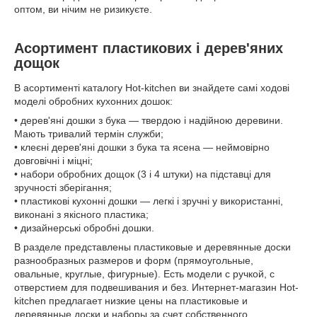
оптом, ви нічим не ризикуєте.
Асортимент пластикових і дерев'яних
дощок
В асортименті каталогу Hot-kitchen ви знайдете самі ходові
моделі обробних кухонних дошок:
• дерев'яні дошки з бука — твердою і надійною деревини.
Мають тривалий термін служби;
• клеєні дерев'яні дошки з бука та ясена — неймовірно
довговічні і міцні;
• набори обробних дощок (3 і 4 штуки) на підставці для
зручності зберігання;
• пластикові кухонні дошки — легкі і зручні у використанні,
виконані з якісного пластика;
• дизайнерські обробні дошки.
В разделе представлены пластиковые и деревянные доски
разнообразных размеров и форм (прямоугольные,
овальные, круглые, фигурные). Есть модели с ручкой, с
отверстием для подвешивания и без. Интернет-магазин Hot-
kitchen предлагает низкие цены на пластиковые и
деревянные доски и наборы за счет собственного