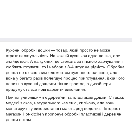
Кухонні обробні дошки — товар, який просто не може
втратити актуальність. На кожній кухні хоч одна дошка, але
знайдеться. А на кухнях, де стежать за гігієною харчування і
люблять готувати, то і набори з 3-4 штук не рідкість. Обробна
дошка не є основним елементом кухонного начиння, але
вона у багато разів полегшує процес приготування, із-за чого
попит на кухонні дощечки тільки зростає, а дизайнери
придумують все нові варіанти виконання.
Найпопулярнішими є дерев'яні та пластикові дошки. Є також
моделі з скла, натурального каменю, силікону, але вони
менш зручні у використанні і мають ряд недоліків. Інтернет-
магазин Hot-kitchen пропонує обробні пластикові і дерев'яні
дошки оптом.